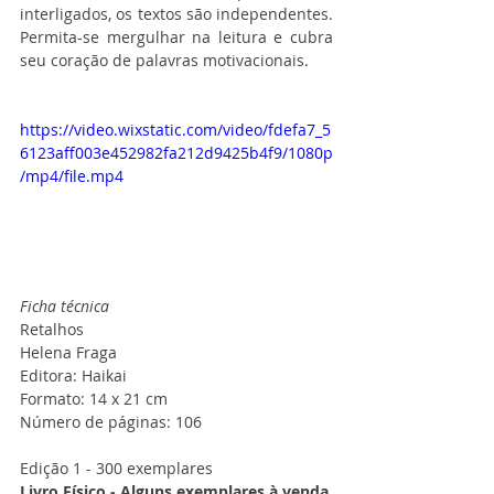
interligados, os textos são independentes. 
Permita-se mergulhar na leitura e cubra 
seu coração de palavras motivacionais.
https://video.wixstatic.com/video/fdefa7_5
6123aff003e452982fa212d9425b4f9/1080p
/mp4/file.mp4
Ficha técnica
Retalhos
Helena Fraga
Editora: Haikai
Formato: 14 x 21 cm
Número de páginas: 106
Edição 1 - 300 exemplares
Livro Físico - Alguns exemplares à venda