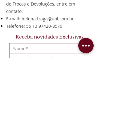
de Trocas e Devoluções, entre em
contato:
E-mail:
helena.fraga@uol.com.br
Telefone:
55 13 97420-8576
Receba novidades Exclusivas
Concordo com a 
Política de 
Privacidade
*
Me Inscreva!
Institucional
Formas de Pagamento
Política de Entregas