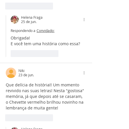
Curtir
Responder
Helena Fraga
25 de jun.
Respondendo a
Convidado:
Obrigada!
E você tem uma história como essa?
Curtir
Responder
Niki
23 de jun.
Que delícia de história!! Um momento 
revivido nas suas letras! Nesta "gostosa" 
memória, já que depois até se casaram, 
o Chevette vermelho brilhou novinho na 
lembrança de muita gente! 
Curtir
Responder
Helena Fraga