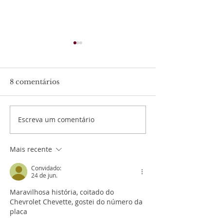
8 comentários
Escreva um comentário
O carro que guardou
O brasileiro q
uma parte da minha
sonhar
juventude
Mais recente
Convidado:
24 de jun.
Maravilhosa história, coitado do 
Chevrolet Chevette, gostei do número da 
placa 