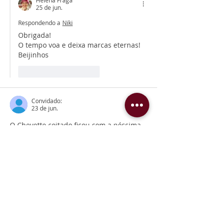
25 de jun.
Respondendo a
Niki
Obrigada!
O tempo voa e deixa marcas eternas!
Beijinhos
Curtir
Responder
Convidado:
23 de jun.
O Chevette coitado ficou com a péssima 
reputação.  Por em tão rápido momento 
presenciar começo e fim de um 
romance. 
Curtir
Responder
Helena Fraga
23 de jun.
Respondendo a
Convidado: