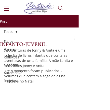
Post
Todos
Todos
INFANTO-JUVENIL
Poesias
As Aventuras de Jonny & Anita é uma 
coleção de livros infantis que conta as 
Reflexões
aventuras de uma família. A mãe Lenita e 
Negócios
seus filhos Jonny e Anita.
Até o momento foram publicados 2 
Automotivo
volumes que contam a saga deles na 
Projetos
Páscoa e no Natal.