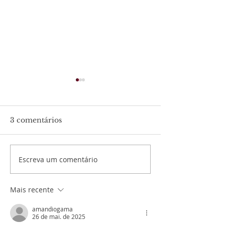
3 comentários
A Lua
Apenas sentir..
Escreva um comentário
Mais recente
amandiogama
26 de mai. de 2025