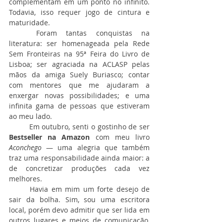
complementam em um ponto no infinito. 
Todavia, isso requer jogo de cintura e 
maturidade.
	Foram tantas conquistas na 
literatura: ser homenageada pela Rede 
Sem Fronteiras na 95ª Feira do Livro de 
Lisboa; ser agraciada na ACLASP pelas 
mãos da amiga Suely Buriasco; contar 
com mentores que me ajudaram a 
enxergar novas possibilidades; e uma 
infinita gama de pessoas que estiveram 
ao meu lado.
	Em outubro, senti o gostinho de ser 
Bestseller na Amazon
 com meu livro 
Aconchego
 — uma alegria que também 
traz uma responsabilidade ainda maior: a 
de concretizar produções cada vez 
melhores.
	Havia em mim um forte desejo de 
sair da bolha. Sim, sou uma escritora 
local, porém devo admitir que ser lida em 
outros lugares e meios de comunicação, 