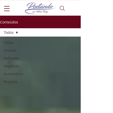
Conteúdos
Todos
Todos
Poesias
Reflexões
Negócios
Automotivo
Projetos