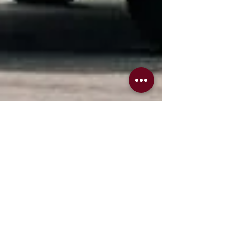
A chave que quase não foi ao
meu casamento
Um Santana prateado, uma chave esquecida,