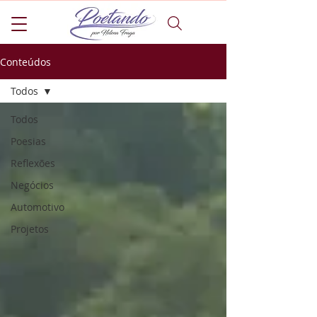
Conteúdos
Todos
Todos
Poesias
Reflexões
Negócios
Automotivo
Projetos