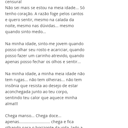
censura!
Não sei mais se estou na meia idade... Só 
tenho coração. A razão foge pelos cantos 
e quero sentir, mesmo na calada da 
noite, mesmo nas dúvidas... mesmo 
quando sinto medo...
Na minha idade, sinto-me jovem quando 
posso olhar seu rosto e acariciar, quando 
posso fazer um carinho atrevido, quando 
apenas posso fechar os olhos e sentir...
Na minha idade, a minha meia idade não 
tem rugas... não tem olheiras... não tem 
insônia que resista ao desejo de estar 
aconchegada junto ao teu corpo, 
sentindo teu calor que aquece minha 
alma!!!
Chega manso... Chega doce... 
apenas........................... chega e fica 
olhando para o horizonte da vida, lado a 