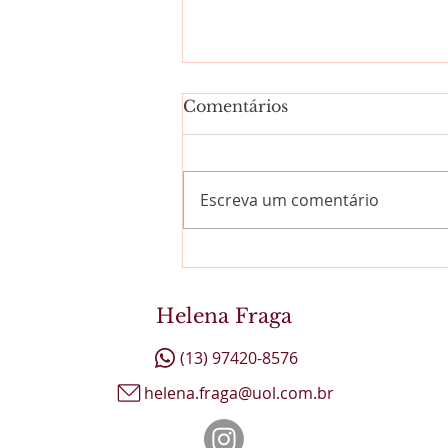
Comentários
Escreva um comentário
Quando a saudade vira
oração
Helena Fraga
(13) 97420-8576
helena.fraga@uol.com.br