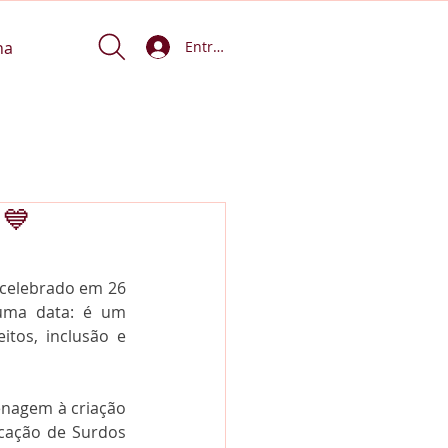
na
Entrar
 💙
 celebrado em 26 
uma data: é um 
itos, inclusão e 
nagem à criação 
cação de Surdos 