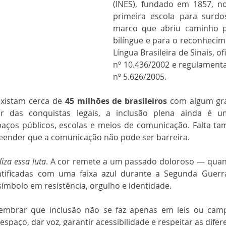
(INES), fundado em 1857, no 
primeira escola para surdo
marco que abriu caminho p
bilíngue e para o reconhecim
Língua Brasileira de Sinais, ofi
nº 10.436/2002 e regulamenta
nº 5.626/2005.
existam cerca de 
45 milhões de brasileiros
 com algum gra
ar das conquistas legais, a inclusão plena ainda é um 
paços públicos, escolas e meios de comunicação. Falta ta
ender que a comunicação não pode ser barreira.
iza essa luta
. A cor remete a um passado doloroso — qua
ntificadas com uma faixa azul durante a Segunda Guerra
ímbolo em resistência, orgulho e identidade.
 lembrar que inclusão não se faz apenas em leis ou cam
 espaço, dar voz, garantir acessibilidade e respeitar as difer